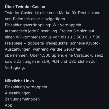
Über Twindor Casino
Twindor Casino ist eine neue Marke für Deutschland
und Polen mit einer einzigartigen
Einzahlungsverdopplung: Wir verdoppeln
automatisch jede Einzahlung. Freuen Sie sich auf
einen Willkommensbonus von bis zu 3.500 € + 500
Freispiele + doppelte Treuepunkte, schnelle Krypto-
Auszahlungen, während wir die Gebühren
übernehmen. Über 1.500 Spiele, eine Curaçao-Lizenz
sowie Zahlungen in EUR, PLN und USD stehen zur
Verfügung.
Nützliche Links
Einzahlung verdoppeln
Auszahlungen
Zahlungsmethoden
App